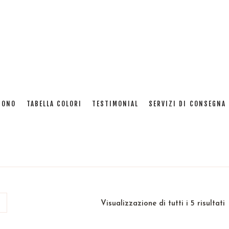
fiori per condoglianze
SONO
TABELLA COLORI
TESTIMONIAL
SERVIZI DI CONSEGNA 
Home
: fiori per condoglianze
Visualizzazione di tutti i 5 risultati