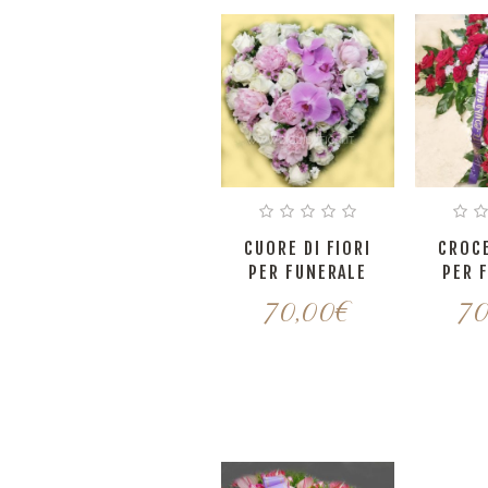
CUORE DI FIORI
CROCE
PER FUNERALE
PER 
70,00
€
70