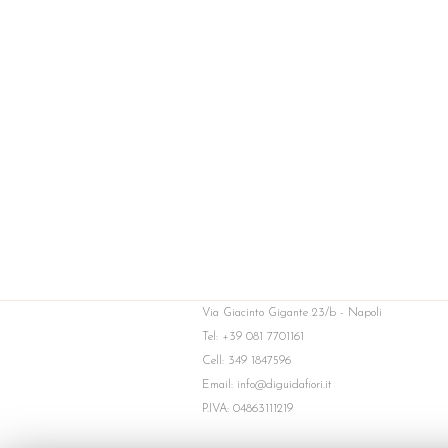
Via Giacinto Gigante 23/b - Napoli
Tel: +39 081 7701161
Cell: 349 1847596
Email: info@diguidafiori.it
P.IVA: 04863111219