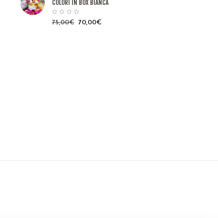
COLORI IN BOX BIANCA
75,00
€
70,00
€