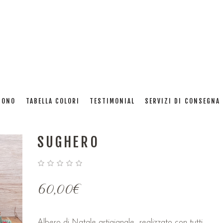
ALBERO DI NATALE
SONO
TABELLA COLORI
TESTIMONIAL
SERVIZI DI CONSEGNA 
ARTIGIANALE – BASE IN
SUGHERO
60,00
€
Albero di Natale artigianale realizzato con tutti