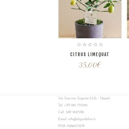
CITRUS LIMEQUAT
35,00
€
Via Giacinto Gigante 23/b - Napoli
Tel: +39 081 7701161
Cell: 349 1847596
Email: info@diguidafiori.it
P.IVA: 04863111219