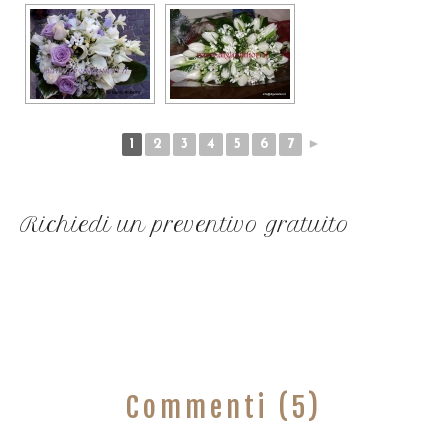
1
2
3
4
5
6
7
►
Richiedi un preventivo gratuito
Commenti (5)