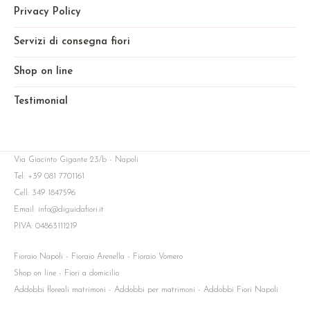
Privacy Policy
Servizi di consegna fiori
Shop on line
Testimonial
Via Giacinto Gigante 23/b - Napoli
Tel: +39 081 7701161
Cell: 349 1847596
Email: info@diguidafiori.it
P.IVA: 04863111219
Fioraio Napoli - Fioraio Arenella - Fioraio Vomero
Shop on line - Fiori a domicilio
Addobbi floreali matrimoni - Addobbi per matrimoni - Addobbi Fiori Napoli