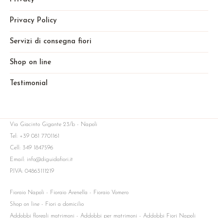
Privacy Policy
Servizi di consegna fiori
Shop on line
Testimonial
Via Giacinto Gigante 23/b - Napoli
Tel: +39 081 7701161
Cell: 349 1847596
Email: info@diguidafiori.it
P.IVA: 04863111219
Fioraio Napoli - Fioraio Arenella - Fioraio Vomero
Shop on line - Fiori a domicilio
Addobbi floreali matrimoni - Addobbi per matrimoni - Addobbi Fiori Napoli