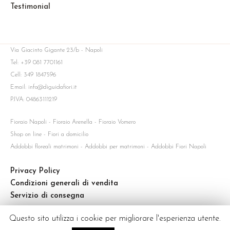
Testimonial
Via Giacinto Gigante 23/b - Napoli
Tel: +39 081 7701161
Cell: 349 1847596
Email: info@diguidafiori.it
P.IVA: 04863111219
Fioraio Napoli - Fioraio Arenella - Fioraio Vomero
Shop on line - Fiori a domicilio
Addobbi floreali matrimoni - Addobbi per matrimoni - Addobbi Fiori Napoli
Privacy Policy
Condizioni generali di vendita
Servizio di consegna
Questo sito utilizza i cookie per migliorare l'esperienza utente.