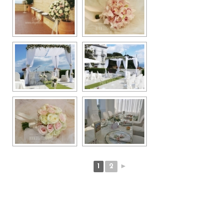
1
2
►