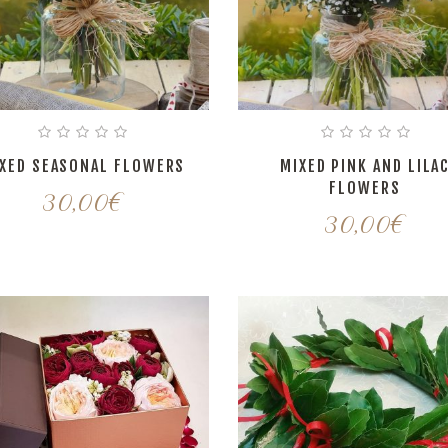
XED SEASONAL FLOWERS
MIXED PINK AND LILA
FLOWERS
30,00
€
30,00
€