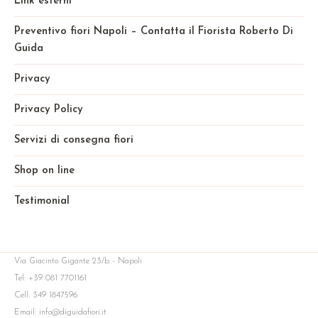
Link esterni
Preventivo fiori Napoli – Contatta il Fiorista Roberto Di
Guida
Privacy
Privacy Policy
Servizi di consegna fiori
Shop on line
Testimonial
Via Giacinto Gigante 23/b - Napoli
Tel: +39 081 7701161
Cell: 349 1847596
Email: info@diguidafiori.it