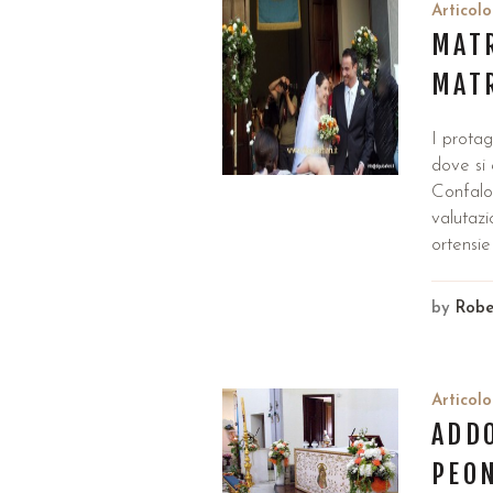
Articolo
MATR
MAT
I protag
dove si 
Confalon
valutazi
ortensie
by
Robe
Articolo
ADDO
PEON