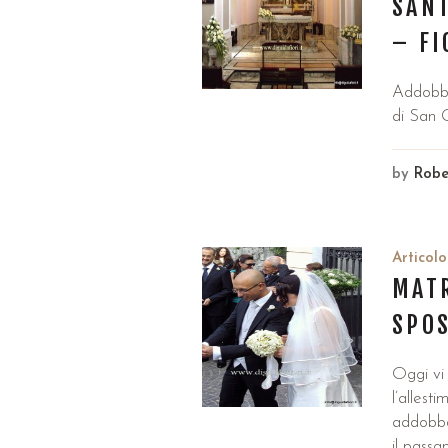
SANT
– FI
Addobbo 
di San 
by
Robe
Articolo
MATR
SPOS
Oggi vi 
l’allest
addobbat
il passa