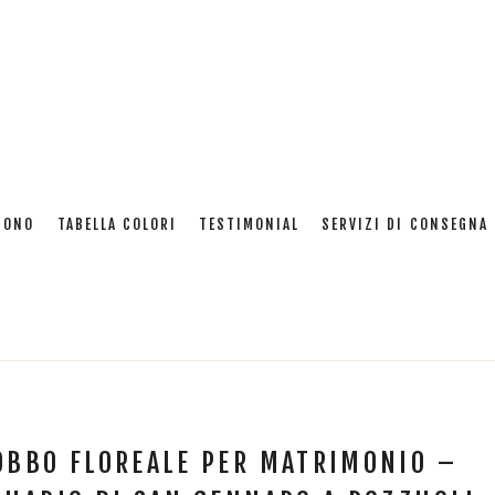
Mese: Maggio 2012
SONO
TABELLA COLORI
TESTIMONIAL
SERVIZI DI CONSEGNA 
Home
:
2012
:
Maggio
OBBO FLOREALE PER MATRIMONIO –