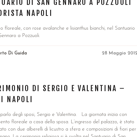
UARIO DI SAN GENNARO A POZZUOLI
ORISTA NAPOLI
floreale, con rose avalanche e lisianthus bianchi, nel Santuario
Gennaro a Pozzuoli.
rto Di Guida
28 Maggio 201
IMONIO DI SERGIO E VALENTINA –
I NAPOLI
parlo degli sposi, Sergio e Valentina. La giornata inizia con
imento floreale a casa della sposa. L’ingresso del palazzo, è stato
o con due alberelli di licustro a sfera e composizioni di fiori per
mano. La cerimonia religiosa si è svolta nel Santuario di San