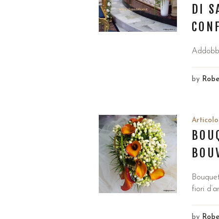
DI S
CON
Addobbo
by
Robe
Articolo
BOUQ
BOUV
Bouquet
fiori d’a
by
Robe