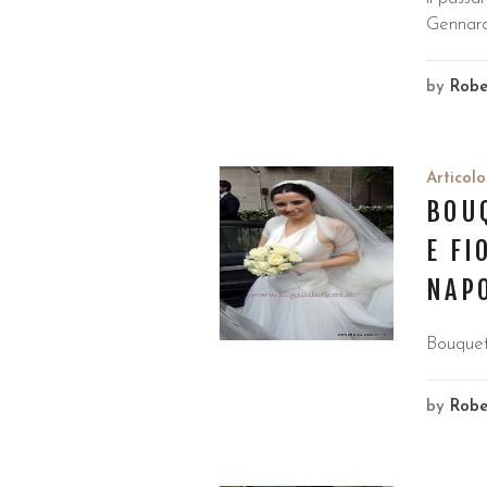
Gennaro 
by
Robe
Articolo
BOU
E FI
NAPO
Bouquet
by
Robe