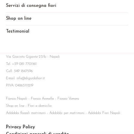
Servizi di consegna fiori
Shop on line
Testimonial
Via Giacinto Gigante 23/b - Napoli
Tel: +39 081 7701161
Cell: 349 1847596
Email: info@diguidafiori.it
P.IVA: 04863111219
Fioraio Napoli - Fioraio Arenella - Fioraio Vomero
Shop on line - Fiori a domicilio
Addobbi floreali matrimoni - Addobbi per matrimoni - Addobbi Fiori Napoli
Privacy Policy