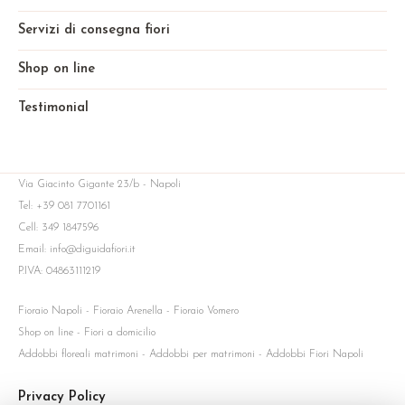
Servizi di consegna fiori
Shop on line
Testimonial
Via Giacinto Gigante 23/b - Napoli
Tel: +39 081 7701161
Cell: 349 1847596
Email: info@diguidafiori.it
P.IVA: 04863111219
Fioraio Napoli - Fioraio Arenella - Fioraio Vomero
Shop on line - Fiori a domicilio
Addobbi floreali matrimoni - Addobbi per matrimoni - Addobbi Fiori Napoli
Privacy Policy