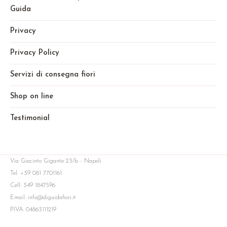
Guida
Privacy
Privacy Policy
Servizi di consegna fiori
Shop on line
Testimonial
Via Giacinto Gigante 23/b - Napoli
Tel: +39 081 7701161
Cell: 349 1847596
Email: info@diguidafiori.it
P.IVA: 04863111219