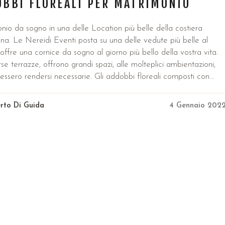
OBBI FLOREALI PER MATRIMONIO
io da sogno in una delle Location più belle della costiera
na. Le Nereidi Eventi posta su una delle vedute più belle al
offre una cornice da sogno al giorno più bello della vostra vita
se terrazze, offrono grandi spazi, alle molteplici ambientazioni,
ssero rendersi necessarie. Gli addobbi floreali composti con...
rto Di Guida
4 Gennaio 202