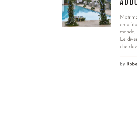
ADD
Matrimon
amalfita
mondo, 
Le diver
che dove
by
Robe