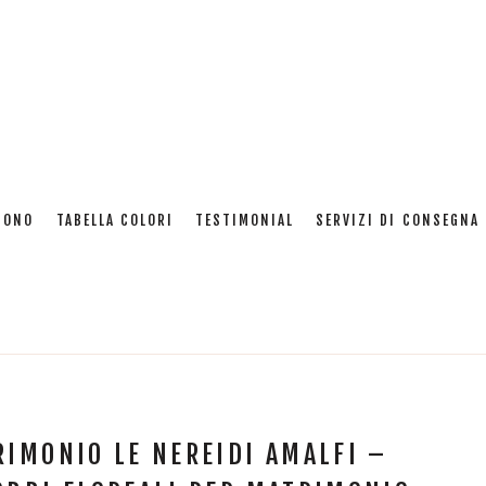
Mese: Gennaio 2022
SONO
TABELLA COLORI
TESTIMONIAL
SERVIZI DI CONSEGNA 
Home
:
2022
:
Gennaio
IMONIO LE NEREIDI AMALFI –