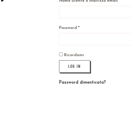
Nome utente o indirizzo email
*
Password
*
Ricordami
LOG IN
Password dimenticata?