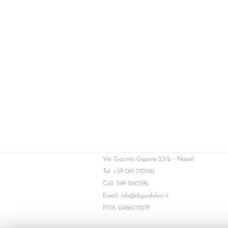
Via Giacinto Gigante 23/b - Napoli
Tel: +39 081 7701161
Cell: 349 1847596
Email: info@diguidafiori.it
P.IVA: 04863111219