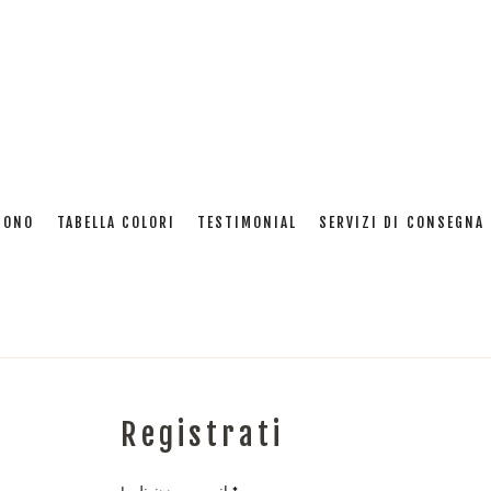
Il mio account
SONO
TABELLA COLORI
TESTIMONIAL
SERVIZI DI CONSEGNA 
Home
:
Il mio account
Registrati