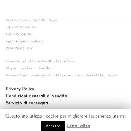
Via Giacinto Gigante 23/b - Napoli
Tel: +39 081 7701161
Cell: 349 1847596
Email: info@diguidafiori.it
P.IVA: 04863111219
Fioraio Napoli - Fioraio Arenella - Fioraio Vomero
Shop on line - Fiori a domicilio
Addobbi floreali matrimoni - Addobbi per matrimoni - Addobbi Fiori Napoli
Privacy Policy
Condizioni generali di vendita
Servizio di consegna
Questo sito utilizza i cookie per migliorare l'esperienza utente.
Accetta
Leggi altro