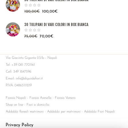
120,00
€
100,00
€
30 TULIPANI DI VARI COLORI IN BOX BIANCA
75,00
€
70,00
€
Via Giacinto Gigante 23/b - Napoli
Tel: +39 081 7701161
Cell: 349 1847596
Email: info@diguidafiori.it
P.IVA: 04863111219
Fioraio Napoli - Fioraio Arenella - Fioraio Vomero
Shop on line - Fiori a domicilio
Addobbi floreali matrimoni - Addobbi per matrimoni - Addobbi Fiori Napoli
Privacy Policy