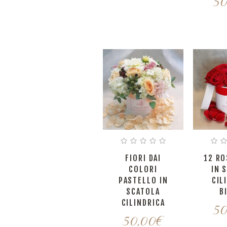
50
FIORI DAI
12 RO
COLORI
IN 
PASTELLO IN
CIL
SCATOLA
B
CILINDRICA
50
50,00
€