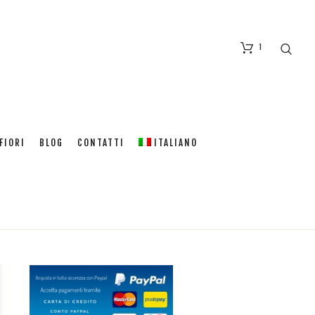
1
box
FIORI
BLOG
CONTATTI
ITALIANO