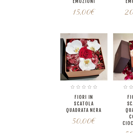
EMOZIONI
EM
15,00
€
20
FIORI IN
FI
SCATOLA
SC
QUADRATA NERA
QU
C
50,00
€
CIO