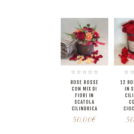
ROSE ROSSE
12 RO
CON MIX DI
IN 
FIORI IN
CIL
SCATOLA
C
CILINDRICA
CIO
50,00
€
50