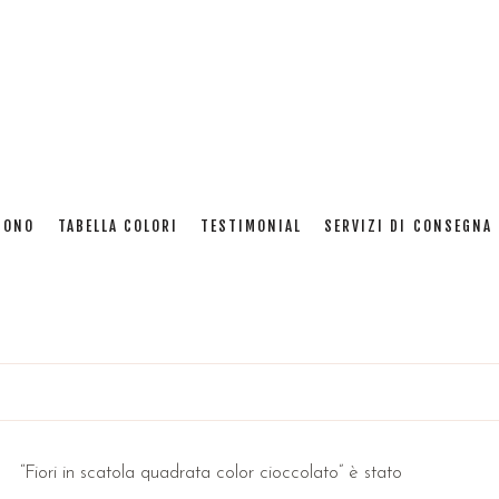
ori in scatola - Flower 
SONO
TABELLA COLORI
TESTIMONIAL
SERVIZI DI CONSEGNA 
Home
: Fiori in scatola - Flower box
“Fiori in scatola quadrata color cioccolato” è stato