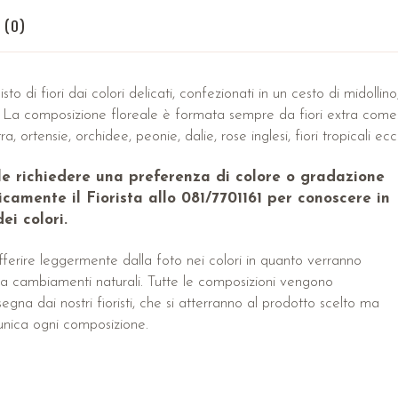
 (0)
o di fiori dai colori delicati, confezionati in un cesto di midollino
e. La composizione floreale è formata sempre da fiori extra come
ra, ortensie, orchidee, peonie, dalie, rose inglesi, fiori tropicali ecc
ile richiedere una preferenza di colore o gradazione
camente il Fiorista allo 081/7701161 per conoscere in
ei colori.
ferire leggermente dalla foto nei colori in quanto verranno
tti a cambiamenti naturali. Tutte le composizioni vengono
na dai nostri fioristi, che si atterranno al prodotto scelto ma
unica ogni composizione.