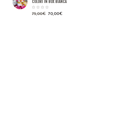
COLORI IN BOX BIANCA
75,00
€
70,00
€