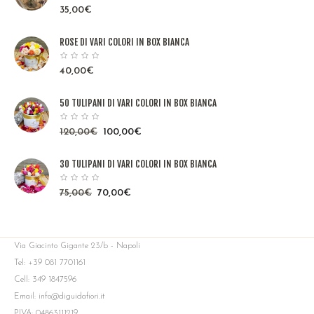
35,00
€
ROSE DI VARI COLORI IN BOX BIANCA
40,00
€
50 TULIPANI DI VARI COLORI IN BOX BIANCA
120,00
€
100,00
€
30 TULIPANI DI VARI COLORI IN BOX BIANCA
75,00
€
70,00
€
Via Giacinto Gigante 23/b - Napoli
Tel: +39 081 7701161
Cell: 349 1847596
Email: info@diguidafiori.it
P.IVA: 04863111219