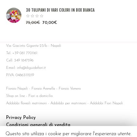
30 TULIPANI DI VARI COLORI IN BOX BIANCA
75,00
€
70,00
€
Via Giacinto Gigante 23/b - Napoli
Tel: +39 081 7701161
Cell: 349 1847596
Email: info@diguidafiori.it
P.IVA: 04863111219
Fioraio Napoli - Fioraio Arenella - Fioraio Vomero
Shop on line - Fiori a domicilio
Addobbi floreali matrimoni - Addobbi per matrimoni - Addobbi Fiori Napoli
Privacy Policy
Condizioni generali di vendita
Servizio di consegna
Questo sito utilizza i cookie per migliorare l'esperienza utente.