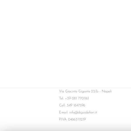
Via Giacinto Gigante 23/b - Napoli
Tel: +39 081 7701161
Cell: 349 1847596
Email: info@diguidafiori.it
P.IVA: 04863111219