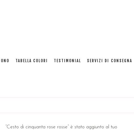
cinquanta rose rosse
SONO
TABELLA COLORI
TESTIMONIAL
SERVIZI DI CONSEGNA 
Home
: Prodotti taggati “cinquanta rose rosse”
“Cesto di cinquanta rose rosse” è stato aggiunto al tuo