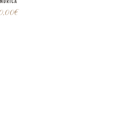
INDRICA
0,00
€