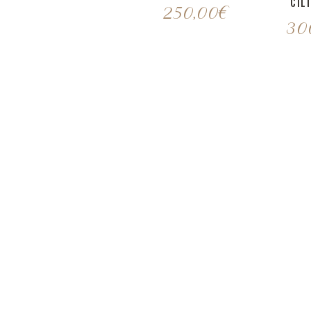
CIL
250,00
€
30