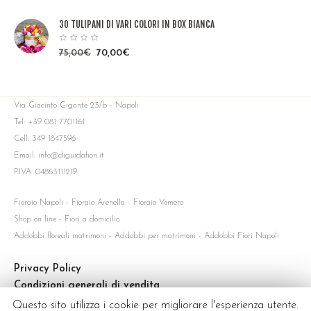
30 TULIPANI DI VARI COLORI IN BOX BIANCA
75,00
€
70,00
€
Via Giacinto Gigante 23/b - Napoli
Tel: +39 081 7701161
Cell: 349 1847596
Email: info@diguidafiori.it
P.IVA: 04863111219
Fioraio Napoli - Fioraio Arenella - Fioraio Vomero
Shop on line - Fiori a domicilio
Addobbi floreali matrimoni - Addobbi per matrimoni - Addobbi Fiori Napoli
Privacy Policy
Condizioni generali di vendita
Servizio di consegna
Questo sito utilizza i cookie per migliorare l'esperienza utente.