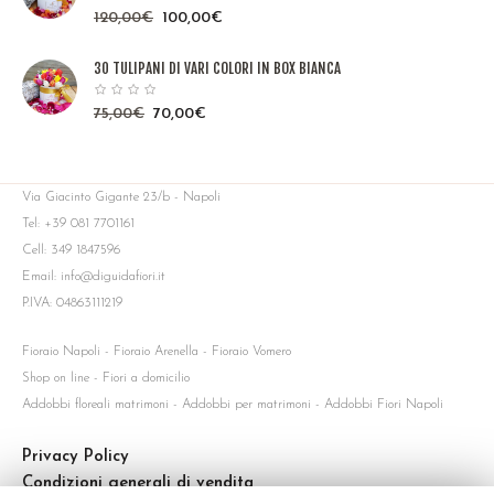
120,00
€
100,00
€
30 TULIPANI DI VARI COLORI IN BOX BIANCA
75,00
€
70,00
€
Via Giacinto Gigante 23/b - Napoli
Tel: +39 081 7701161
Cell: 349 1847596
Email: info@diguidafiori.it
P.IVA: 04863111219
Fioraio Napoli - Fioraio Arenella - Fioraio Vomero
Shop on line - Fiori a domicilio
Addobbi floreali matrimoni - Addobbi per matrimoni - Addobbi Fiori Napoli
Privacy Policy
Condizioni generali di vendita