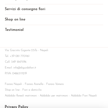
Servizi di consegna fiori
Shop on line
Testimonial
Via Giacinto Gigante 23/b - Napoli
Tel: +39 081 7701161
Cell: 349 1847596
Email: info@diguidafiori.it
P.IVA: 04863111219
Fioraio Napoli - Fioraio Arenella - Fioraio Vomero
Shop on line - Fiori a domicilio
Addobbi floreali matrimoni - Addobbi per matrimoni - Addobbi Fiori Napoli
Privacy Policy