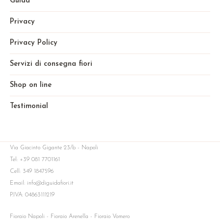
Guida
Privacy
Privacy Policy
Servizi di consegna fiori
Shop on line
Testimonial
Via Giacinto Gigante 23/b - Napoli
Tel: +39 081 7701161
Cell: 349 1847596
Email: info@diguidafiori.it
P.IVA: 04863111219
Fioraio Napoli - Fioraio Arenella - Fioraio Vomero